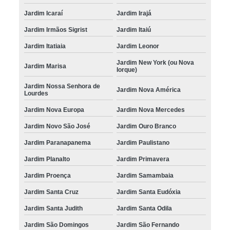
Jardim Icaraí
Jardim Irajá
manutenção de trava elétrica para porta Parque Camélias
Jardim Irmãos Sigrist
Jardim Itaiú
preço de trava elétrica Jardim do Lago I
Jardim Itatiaia
Jardim Leonor
manutenção de trava elétrica Valinhos
Jardim New York (ou Nova
Jardim Marisa
trava elétrica para porta reparo Ponte Preta
Iorque)
manutenção de trava elétrica universal 2 portas Jardim Santa Judith
Jardim Nossa Senhora de
Jardim Nova América
Lourdes
manutenção de trava elétrica para porta malas Jardim Nova Europa
Jardim Nova Europa
Jardim Nova Mercedes
trava elétrica porta malas Jardim Primavera
Jardim Novo São José
Jardim Ouro Branco
trava elétrica universal reparo Jardim Santa Eudóxia
Jardim Paranapanema
Jardim Paulistano
preço de trava elétrica universal Jardim Nossa Senhora de Lourdes
Jardim Planalto
Jardim Primavera
manutenção de trava elétrica universal 4 portas Parque dos Cisnes
Jardim Proença
Jardim Samambaia
manutenção de trava elétrica universal 4 portas Parque dos Cisnes
Jardim Santa Cruz
Jardim Santa Eudóxia
trava elétrica para porta malas Parque da Figueira
Jardim Santa Judith
Jardim Santa Odila
Jardim São Domingos
Jardim São Fernando
manutenção de trava elétrica automotiva Vila Campos Sales