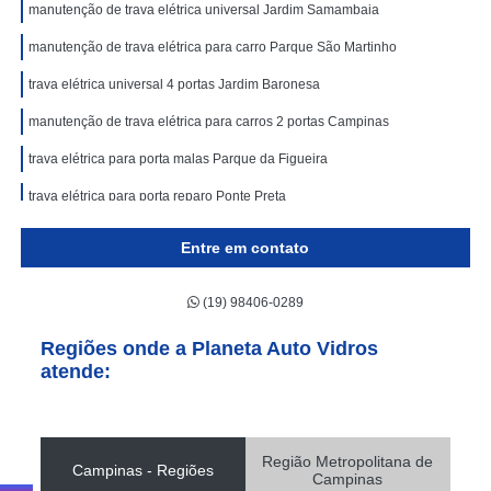
manutenção de trava elétrica universal Jardim Samambaia
manutenção de trava elétrica para carro Parque São Martinho
trava elétrica universal 4 portas Jardim Baronesa
manutenção de trava elétrica para carros 2 portas Campinas
trava elétrica para porta malas Parque da Figueira
trava elétrica para porta reparo Ponte Preta
trava elétrica porta malas Jardim Primavera
Entre em contato
trava elétrica para carro Jardim Paulistano
(19) 98406-0289
preço de trava elétrica 4 portas Fundação da Casa Popular
trava elétrica automotiva reparo Vila Nova São José
Regiões onde a Planeta Auto Vidros
atende:
trava elétrica para carros 4 portas Vinhedo
trava elétrica universal 4 portas reparo Vila Marta
manutenção de trava elétrica para carro Parque São Martinho
Região Metropolitana de
Campinas - Regiões
Campinas