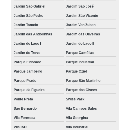
Jardim São Gabriel
Jardim São José
trava elétrica universal 2 portas reparo Cidade Jardim
Jardim São Pedro
Jardim São Vicente
trava elétrica para carro reparo Monte Mor
Jardim Tamoio
Jardim Von Zuben
trava elétrica 4 portas reparo Jardim São Vicente
Jardim das Andorinhas
Jardim das Oliveiras
trava elétrica para porta Jardim São Fernando
Jardim do Lago I
Jardim do Lago II
trava elétrica para porta Jardim São Fernando
Jardim do Trevo
Parque Camélias
trava elétrica porta malas reparo Vila Palmeiras
Parque Eldorado
Parque Industrial
preço de trava elétrica automotiva Hortolândia
Parque Jambeiro
Parque Oziel
manutenção de trava elétrica Valinhos
Parque Prado
Parque São Martinho
trava elétrica para carro reparo Monte Mor
Parque da Figueira
Parque dos Cisnes
manutenção de trava elétrica universal Jardim Samambaia
Ponte Preta
Swiss Park
trava elétrica automotiva reparo Vila Nova São José
São Bernardo
Vila Campos Sales
trava elétrica universal reparo Jardim Santa Eudóxia
Vila Formosa
Vila Georgina
preço de trava elétrica universal Jardim Nossa Senhora de Lourdes
Vila IAPI
Vila Industrial