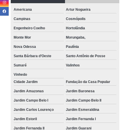
preço de trava elétrica para porta Jardim Baronesa
Americana
Artur Nogueira
trava elétrica para carros 4 portas Vinhedo
Campinas
Cosmópolis
manutenção de trava elétrica para carros 2 portas Campinas
Engenheiro Coelho
Hortolândia
trava elétrica reparo Jardim Novo São José
Monte Mor
Morungaba,
trava elétrica automotiva Jardim Nova América
Nova Odessa
Paulínia
preço de trava elétrica 4 portas Fundação da Casa Popular
Santa Bárbara d’Oeste
Santo Antônio de Posse
trava elétrica universal 4 portas Jardim Baronesa
Sumaré
Valinhos
preço de trava elétrica para carros 4 portas Paulínia
Vinhedo
manutenção de trava elétrica universal 2 portas Jardim Santa Judith
Cidade Jardim
Fundação da Casa Popular
trava elétrica 4 portas Jardim Irmãos Sigrist
Jardim Amazonas
Jardim Baronesa
preço de trava elétrica universal 2 portas Jardim Santa Odila
Jardim Campo Belo I
Jardim Campo Belo II
preço de trava elétrica para carros 2 portas Jardim São Gabriel
Jardim Carlos Lourenço
Jardim Esmeraldina
Jardim Estoril
Jardim Fernanda I
preço de trava elétrica para carros 2 portas Jardim São Gabriel
Jardim Fernanda II
Jardim Guarani
trava elétrica universal 2 portas reparo Cidade Jardim